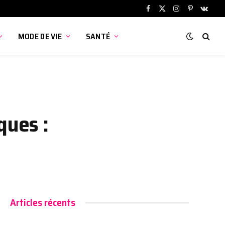
Facebook
X
Instagram
Pinterest
VKont
(Twitter)
MODE DE VIE
SANTÉ
ques :
Articles récents