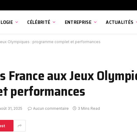
LOGIE
CÉLÉBRITÉ
ENTREPRISE
ACTUALITÉS
x Jeux Olympiques : programme complet et performances
ts France aux Jeux Olympi
et performances
août 31, 2025
Aucun commentaire
3 Mins Read
est