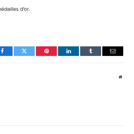
dailles d’or.
Facebook
Twitter
Pinterest
LinkedIn
Tumblr
Email
Websit