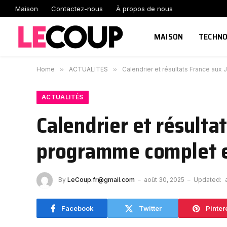
Maison
Contactez-nous
À propos de nous
MAISON
TECHNO
Home
»
ACTUALITÉS
»
Calendrier et résultats France au
ACTUALITÉS
Calendrier et résulta
programme complet 
By
LeCoup.fr@gmail.com
août 30, 2025
Updated:
Facebook
Twitter
Pinter