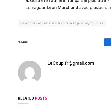
4. Qui a été l’athlète français le plus titré ?
Le nageur
Léon Marchand
avec plusieurs mé
calendrier et résultats france aux jeux olympiques
SHARE.
LeCoup.fr@gmail.com
RELATED
POSTS