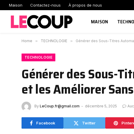
Maison
Contactez-nous
À propos de nous
MAISON
TECHNO
Home
»
TECHNOLOGIE
»
Générer des Sous-Titres Automati
TECHNOLOGIE
Générer des Sous-Tit
et les Améliorer Sans
By
LeCoup.fr@gmail.com
décembre 5, 2025
Auc
Facebook
Twitter
Pinter