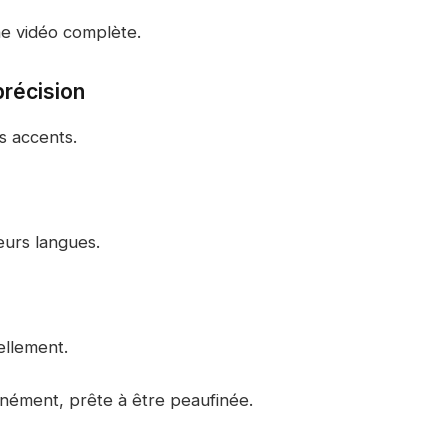
ne vidéo complète.
récision
es accents.
eurs langues.
ellement.
anément, prête à être peaufinée.