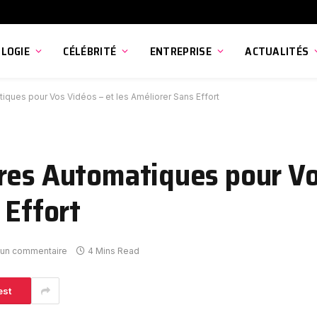
LOGIE
CÉLÉBRITÉ
ENTREPRISE
ACTUALITÉS
ques pour Vos Vidéos – et les Améliorer Sans Effort
res Automatiques pour Vo
 Effort
un commentaire
4 Mins Read
est