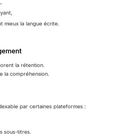
,
yant,
 mieux la langue écrite.
agement
orent la rétention.
ère la compréhension.
ndexable par certaines plateformes :
s sous-titres.