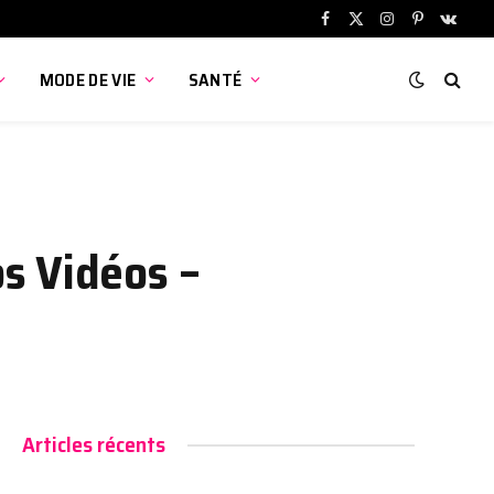
Facebook
X
Instagram
Pinterest
VKont
(Twitter)
MODE DE VIE
SANTÉ
s Vidéos –
Articles récents