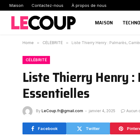
Maison
Contactez-nous
À propos de nous
MAISON
TECHNO
Home
»
CÉLÉBRITÉ
»
Liste Thierry Henry : Palmarès, Carriè
CÉLÉBRITÉ
Liste Thierry Henry :
Essentielles
By
LeCoup.fr@gmail.com
janvier 4, 2025
Aucun 
Facebook
Twitter
Pinter