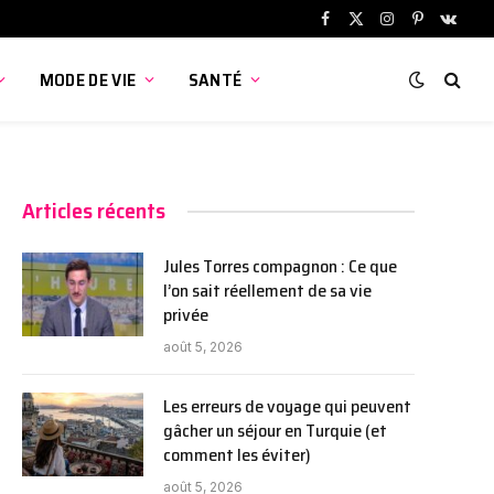
Facebook
X
Instagram
Pinterest
VKont
(Twitter)
MODE DE VIE
SANTÉ
Articles récents
Jules Torres compagnon : Ce que
l’on sait réellement de sa vie
privée
août 5, 2026
Les erreurs de voyage qui peuvent
gâcher un séjour en Turquie (et
comment les éviter)
août 5, 2026