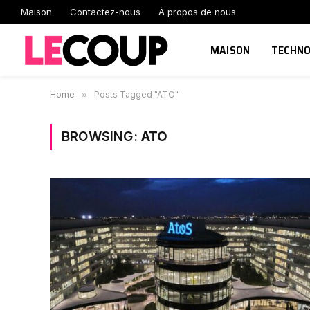
Maison
Contactez-nous
À propos de nous
MAISON
TECHNO
Home
»
Posts Tagged "ATO"
BROWSING:
ATO