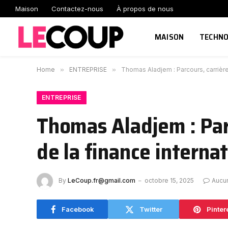
Maison
Contactez-nous
À propos de nous
MAISON
TECHNO
Home
»
ENTREPRISE
»
Thomas Aladjem : Parcours, carrière
ENTREPRISE
Thomas Aladjem : Parc
de la finance interna
By
LeCoup.fr@gmail.com
octobre 15, 2025
Aucu
Facebook
Twitter
Pinter