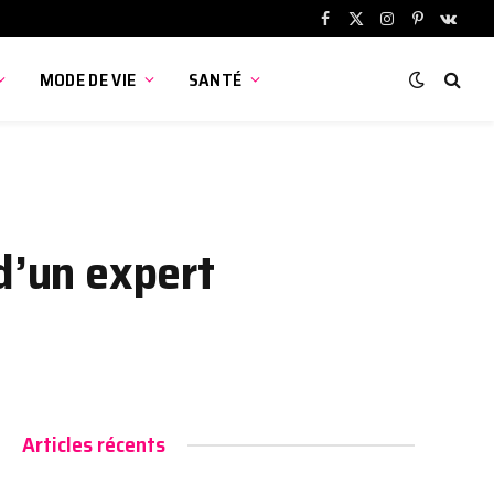
Facebook
X
Instagram
Pinterest
VKont
(Twitter)
MODE DE VIE
SANTÉ
d’un expert
Articles récents