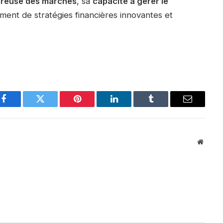
ureuse des marchés
, sa
capacité à gérer le
ent de stratégies financières innovantes et
Facebook
Twitter
Pinterest
LinkedIn
Tumblr
Email
Websit