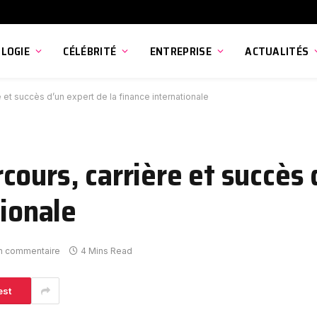
LOGIE
CÉLÉBRITÉ
ENTREPRISE
ACTUALITÉS
 et succès d’un expert de la finance internationale
ours, carrière et succès 
tionale
n commentaire
4 Mins Read
est