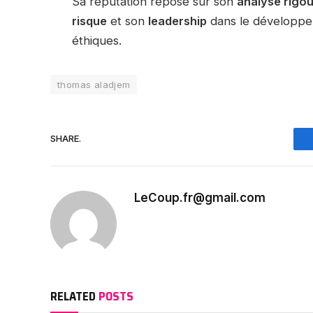
Sa réputation repose sur son
analyse rigo
risque
et son
leadership
dans le développem
éthiques.
thomas aladjem
SHARE.
LeCoup.fr@gmail.com
RELATED
POSTS