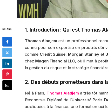
1. Introduction : Qui est Thomas A
SHARE
Thomas Aladjem
est un professionnel rec
connu pour son expertise en produits dérivés
comme
Crédit Suisse
,
Morgan Stanley
et
J
chez
Magen Financial LLC
, où il met à prof
la gestion du risque et la stratégie financièr
2. Des débuts prometteurs dans l
Né à Paris,
Thomas Aladjem
a très tôt manif
l’économie. Diplômé de l’
Université Paris-
appliquées à la finance, une formation qui l