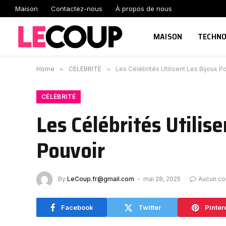
Maison
Contactez-nous
À propos de nous
MAISON
TECHNO
Home
»
CÉLÉBRITÉ
»
Les Célébrités Utilisent Les Bijoux P
CÉLÉBRITÉ
Les Célébrités Utilis
Pouvoir
By
LeCoup.fr@gmail.com
mai 28, 2025
Aucun c
Facebook
Twitter
Pinter