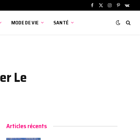
Facebook
X
Instagram
Pinterest
VKont
(Twitter)
MODE DE VIE
SANTÉ
er Le
Articles récents